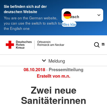
Sie befinden sich auf der
Sprache wechseln zu
deutschen Website
You are on the German website,
you can use the switch to switch to
Alles klar
the English one
Ortsverein
Remseck am Neckar
Meldung
08.10.2018
· Pressemitteilung
Erstellt von
m.n.
Zwei neue
Sanitäterinnen