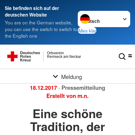
Sie befinden sich auf der
Sprache wechseln zu
deutschen Website
You are on the German website,
you can use the switch to switch to
Alles klar
the English one
Ortsverein
Remseck am Neckar
Meldung
18.12.2017
· Pressemitteilung
Erstellt von
m.n.
Eine schöne
Tradition, der